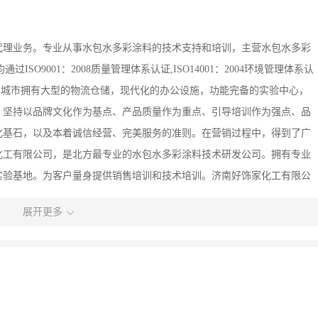
代理业务。专业从事水包水多彩涂料的技术支持和培训，主营水包水多彩
O9001：2008质量管理体系认证,ISO14001：2004环境管理体系认
。在多个城市拥有大型的物流仓储，现代化的办公设施，功能完备的实验中心，
，坚持以品牌文化作为基点、产品质量作为重点、引导培训作为强点、品
化基石，以及本着诚信经营、完美服务的准则。在营销过程中，得到了广
化工有限公司，是北方最专业的水包水多彩涂料技术研发公司。拥有专业
实验基地。为客户量身提供销售培训和技术培训。济南好饰家化工有限公
共同进步，为中国涂料事业发展贡献一份力量。”
展开更多