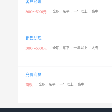
客户经理
/
全职
/
东平
/
一年以上
/
高中
3000～5000元
销售助理
/
全职
/
东平
/
一年以上
/
大专
3000～5000元
竞价专员
/
全职
/
东平
/
一年以上
/
高中
面议