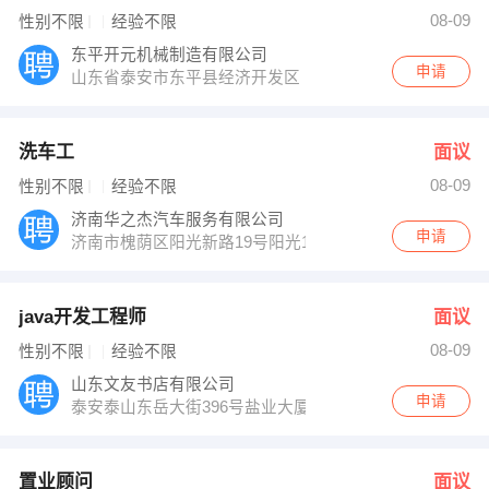
人事部 发布 [销售员 ] 招聘信息
08-09
性别不限
经验不限
【东平洲际泰亚麻纺织有限公司 】 强势入驻
东平开元机械制造有限公司
申请
山东省泰安市东平县经济开发区
洗车工
面议
08-09
性别不限
经验不限
济南华之杰汽车服务有限公司
申请
济南市槐荫区阳光新路19号阳光100美乐汇沃尔玛超市地
java开发工程师
面议
08-09
性别不限
经验不限
山东文友书店有限公司
申请
泰安泰山东岳大街396号盐业大厦
置业顾问
面议